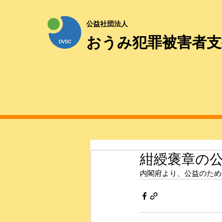
公益社団法人
おうみ犯罪被害者支
紺綬褒章の公
内閣府より、公益のため