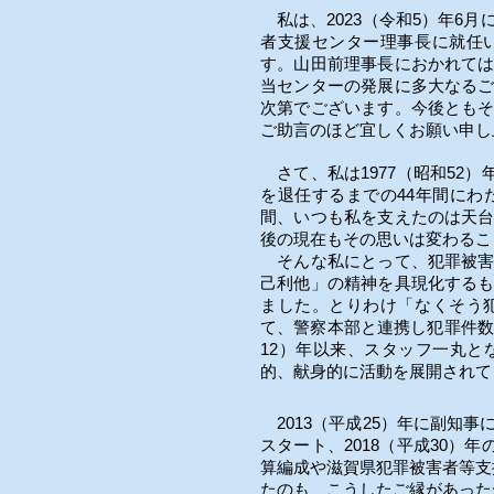
私は、2023（令和5）年6
者支援センター理事長に就任
す。山田前理事長におかれて
当センターの発展に多大なる
次第でございます。今後とも
ご助言のほど宜しくお願い申し
さて、私は1977（昭和52）
を退任するまでの44年間に
間、いつも私を支えたのは天
後の現在もその思いは変わる
そんな私にとって、犯罪被害
己利他」の精神を具現化する
ました。とりわけ「なくそう
て、警察本部と連携し犯罪件数
12）年以来、スタッフ一丸
的、献身的に活動を展開されて
2013（平成25）年に副知事
スタート、2018（平成30
算編成や滋賀県犯罪被害者等支
たのも、こうしたご縁があった