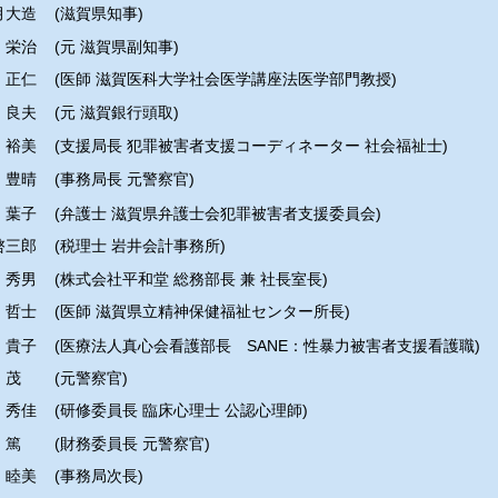
月大造
(滋賀県知事)
 栄治
(元 滋賀県副知事)
 正仁
(医師 滋賀医科大学社会医学講座法医学部門教授)
 良夫
(元 滋賀銀行頭取)
 裕美
(支援局長 犯罪被害者支援コーディネーター 社会福祉士)
 豊晴
(事務局長 元警察官)
 葉子
(弁護士 滋賀県弁護士会犯罪被害者支援委員会)
啓三郎
(税理士 岩井会計事務所)
 秀男
(株式会社平和堂 総務部長 兼 社長室長)
 哲士
(医師 滋賀県立精神保健福祉センター所長)
 貴子
(医療法人真心会看護部長 SANE：性暴力被害者支援看護職)
 茂
(元警察官)
 秀佳
(研修委員長 臨床心理士 公認心理師)
 篤
(財務委員長 元警察官)
 睦美
(事務局次長)