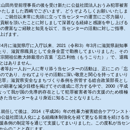
月に山田尚登前理事長の後を受け新たに公益社団法人おうみ犯罪被害
いたしました西嶋でございます。どうぞよろしくお願いいたしま
は、ご就任以来常に先頭に立って当センターの運営にご尽力賜り、
ご貢献を頂いたことに対しまして深甚なる経緯と感謝を申し上げる
その豊富なご経験と知見を以て、当センターの活動に対しご指導、
上げます。
年4月に滋賀県庁に入庁以来、2021（令和3）年3月に滋賀県副知事
わたり、滋賀県職員として全身全霊で勤務してまいりました。その
台宗開祖伝教大師最澄の言葉「忘己利他（もうこりた）」で、退職
ことはありません。
者等お一人お一人に寄り添う当センターの活動は、正にこの「忘
ものであり、かねてよりその活動に深い敬意と関心を持ってまいり
犯罪」滋賀県安全なまちづくり条例を所管する総合政策部長とし
の顕著な減少目標を掲げてその達成に尽力する中で、2000（平成
となって我が国の先導的存在として犯罪被害者等の支援のため積極
きた当センターをより身近に知ることとなりました。
に就任して後は、2014（平成26）年の性暴力被害総合ケアワンスト
）年の公益社団法人化による組織体制強化を経て更なる前進を続ける
援条例の制定等を通じて支援してまいりました。この度私が当セン
からのことと存じます。