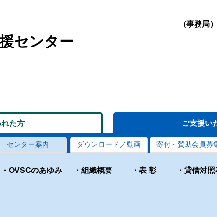
​（事務局
援センター
われた方
ご支援い
センター案内
ダウンロード／動画
寄付・賛助会員募
・OVSCのあゆみ
・組織概要
・表 彰
・貸借対照