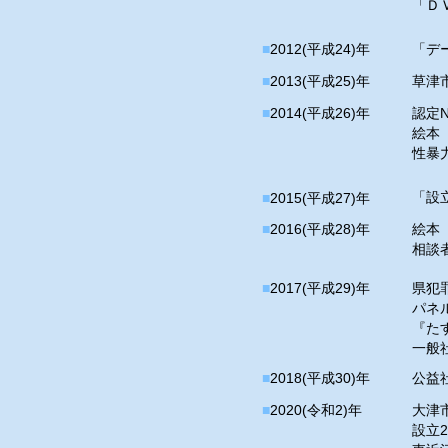
「Ｄ
■
2012(平成24)年
「デ
■
2013(平成25)年
草津
■
2014(平成26)年
認定N
絵本
性暴
「設立
■
2015(平成27)年
■
2016(平成28)年
絵本『
相談
■
2017(平成29)年
県犯
パネ
『た
一般社
■
2018(平成30)年
公益
■
2020(令和2)年
大津
​設立