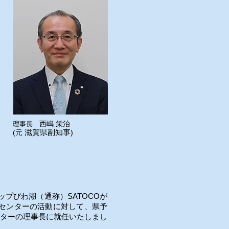
西嶋
栄治
理事長
​元
滋賀県副知事
(
)
ップびわ湖（通称）SATOCOが
当センターの活動に対して、県予
ターの理事長に就任いたしまし