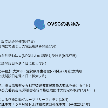
OVSCのあゆみ
設立総会開催(6月7日)
市内にて週２日の電話相談を開始(7月)
営利活動法人(NPO法人)の認証を受ける(9月27日)
相談開設日を週４日に拡大(7月)
の事務所(大津市・滋賀県厚生会館)へ移転(7月)決意表明
支援開設日を週５日に拡大(7月)
県、滋賀県警察から犯罪被害者支援業務の委託を受ける(4月)
県公安委員会 犯罪被害者等早期援助団体の指定を取得(7月16日)
による啓発活動グループ『リーフ』発足(10月)
委託事業「ＤＶ対策および相談窓口強化事業」(平成23.24年)