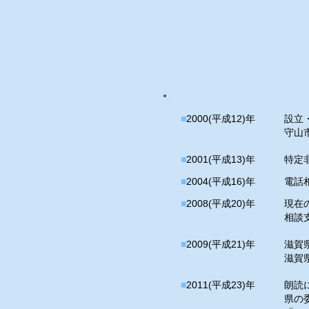
■
2000(平成12)年
設立・
守山
■
2001(平成13)年
特定非
■
2004(平成16)年
電話
■
2008(平成20)年
現在
相談
■
2009(平成21)年
滋賀
滋賀
■
2011(平成23)年
朗読
県の