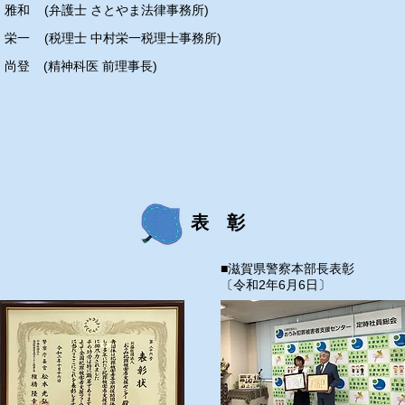
 雅和
(弁護士 さとやま法律事務所)
 栄一
(税理士 中村栄一税理士事務所)
 尚登
(精神科医 前理事長)
表 彰
■滋賀県警察本部長表彰
〔令和2年6月6日〕