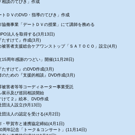
Ｖ相談のてびき」作成
ートＤＶのDVD・指導のてびき」作成
市協働事業「デートＤＶの授業」にて講師を務める
PO法人を取得する(3月13日)
『たすけて』作成(3月)
力被害者支援総合ケアワンストップ「ＳＡＴＯＣＯ」設立(4月)
15周年感謝のつどい」開催(11月28日)
たすけて』のDVD作成(3月)
者のための『支援的相談』DVD作成(3月)
罪被害者等等コーディネーター事業受託
ル展示及び巡回相談開始
すけて２』絵本、DVD作成
団法人設立(9月13日)
社団法人の認定を受ける(4月2日)
市・甲賀市と連携協定締結(4月1日)
20周年記念「トーク＆コンサート」(11月14日)