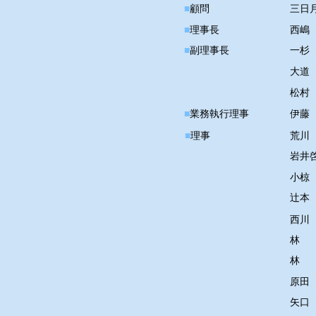
■
顧問
​三日
■
理事長
西嶋
■
副理事長
一杉
大道
松村
■
業務執行理事
​伊藤
■
理事
荒川
岩井
小椋
辻本
西川
​林
​林
原田
​矢口