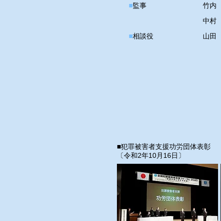
■
監事
竹内
中村
■
相談役
山田
■犯罪被害者支援功労団体表彰
〔令和2年10月16日〕