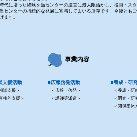
時代に培った経験を当センターの運営に最大限活かし、役員・スタ
当センターの持続的な発展に寄与してまいる所存です。今後ともご
げます。
事業内容
談支援活動
■広報啓発活動
■養成・研
相談支援＞
＜広報・啓発＞
＜養成・研
直接的支援＞
＜講師等派遣＞
＜調査・研
＜関係団体